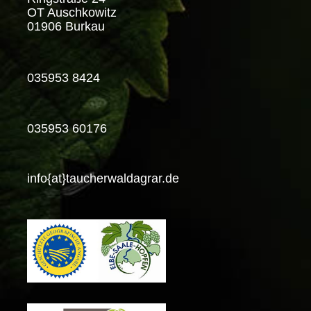
OT Auschkowitz
01906 Burkau
035953 8424
035953 60176
info{at}taucherwaldagrar.de